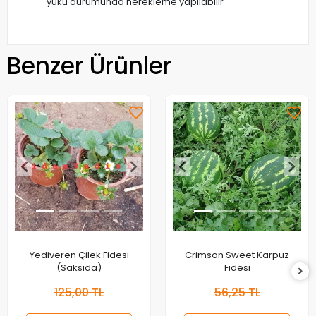
yükü durumunda herekleme yapılabilir
Benzer Ürünler
Yediveren Çilek Fidesi
Crimson Sweet Karpuz
(Saksıda)
Fidesi
125,00 TL
56,25 TL