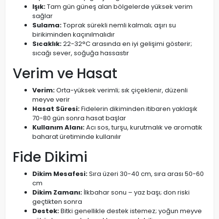
Işık:
Tam gün güneş alan bölgelerde yüksek verim
sağlar
Sulama:
Toprak sürekli nemli kalmalı; aşırı su
birikiminden kaçınılmalıdır
Sıcaklık:
22-32°C arasında en iyi gelişimi gösterir;
sıcağı sever, soğuğa hassastır
Verim ve Hasat
Verim:
Orta-yüksek verimli; sık çiçeklenir, düzenli
meyve verir
Hasat Süresi:
Fidelerin dikiminden itibaren yaklaşık
70-80 gün sonra hasat başlar
Kullanım Alanı:
Acı sos, turşu, kurutmalık ve aromatik
baharat üretiminde kullanılır
Fide Dikimi
Dikim Mesafesi:
Sıra üzeri 30-40 cm, sıra arası 50-60
cm
Dikim Zamanı:
İlkbahar sonu – yaz başı; don riski
geçtikten sonra
Destek:
Bitki genellikle destek istemez; yoğun meyve