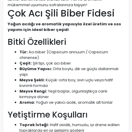
mükemmel uyumunu sofralarınıza taşıyın!
Çok Acı Şili Biber Fidesi
Yoğun acılığı ve aromatik yapısıyla özel üretim ve sos
yapımı için ideal biber çeşidi
Bitki Özellikleri
Tür:
Acı biber (Capsicum annuum / Capsicum
chinense)
Çeşit:
Şili tipi, çok acı biber
Büyüme Yapısı:
Orta boylu, dik ve güçlü dallanmalı
yapı
Meyve Şekli:
Küçük-orta boy, sivri uçlu veya hafif
kıvrımlı formda
Meyve Rengi:
Yeşil başlar, olgunlaştıkça canlı
kırmızıya döner
Aroma:
Yoğun ve yakıcı acılık, aromatik alt tonlar
Yetiştirme Koşulları
Toprak İsteği:
Hafif asidik, humuslu, iyi drene edilen
topraklarda en iyi gelişimi gösterir