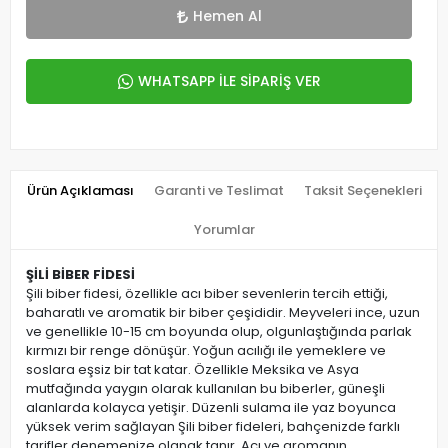
Hemen Al
WHATSAPP İLE SİPARİŞ VER
Ürün Açıklaması
Garanti ve Teslimat
Taksit Seçenekleri
Yorumlar
ŞİLİ
BİBER
FİDESİ
Şili biber fidesi, özellikle acı biber sevenlerin tercih ettiği,
baharatlı ve aromatik bir biber çeşididir. Meyveleri ince, uzun
ve genellikle 10-15 cm boyunda olup, olgunlaştığında parlak
kırmızı bir renge dönüşür. Yoğun acılığı ile yemeklere ve
soslara eşsiz bir tat katar. Özellikle Meksika ve Asya
mutfağında yaygın olarak kullanılan bu biberler, güneşli
alanlarda kolayca yetişir. Düzenli sulama ile yaz boyunca
yüksek verim sağlayan Şili biber fideleri, bahçenizde farklı
tarifler denemenize olanak tanır. Acı ve aromanın