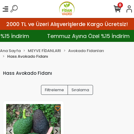
0
2000 TL ve Üzeri Alışverişlerde Kargo Ücretsiz!
%15 İndirim
Temmuz Ayına Özel %15 İndirim
Ana Sayfa
MEYVE FİDANLARI
Avokado Fidanları
Hass Avokado Fidanı
Hass Avokado Fidanı
Filtreleme
Sıralama