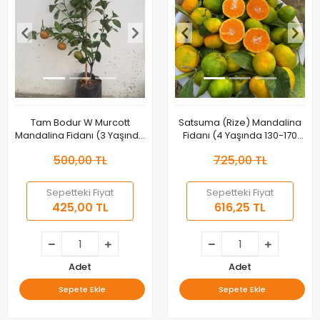
Tam Bodur W Murcott
Satsuma (Rize) Mandalina
Mandalina Fidanı (3 Yaşında
Fidanı (4 Yaşında 130-170
40-60 cm)
cm)
500,00 TL
725,00 TL
Sepetteki Fiyat
Sepetteki Fiyat
425,00 TL
616,25 TL
Adet
Adet
Sepete Ekle
Sepete Ekle