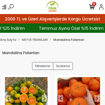
0
2000 TL ve Üzeri Alışverişlerde Kargo Ücretsiz!
l %15 İndirim
Temmuz Ayına Özel %15 İndiri
Ana Sayfa
MEYVE FİDANLARI
Mandalina Fidanları
Mandalina Fidanları
Filtreleme
Sıralama