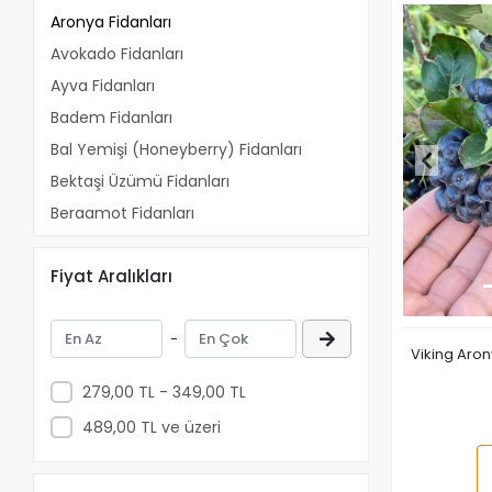
Aronya Fidanları
Avokado Fidanları
Ayva Fidanları
Badem Fidanları
Bal Yemişi (Honeyberry) Fidanları
Bektaşi Üzümü Fidanları
Bergamot Fidanları
Böğürtlen Fidanları
Fiyat Aralıkları
Ceviz Fidanları
Dut Fidanları
-
Elma Fidanları
Viking Aron
Erik Fidanları
279,00 TL - 349,00 TL
Fındık Fidanları
489,00 TL ve üzeri
Frambuaz Fidanları
Frenk Üzümü Fidanları