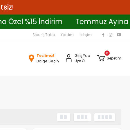
tsiz!
ına Özel %15 İndirim
Temmuz Ayın
Sipariş Takip
Yardım
İletişim
0
Teslimat
Giriş Yap
Sepetim
Bölge Seçin
Üye Ol