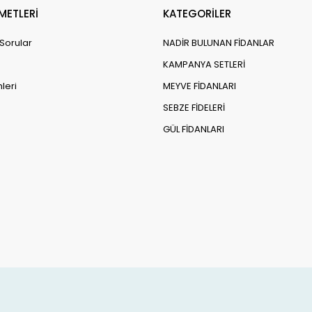
o Aronya Fidanı Nasıl Sulanmalıdır?
METLERİ
KATEGORİLER
ro Aronya Fidanı Nasıl Gübrelenmelidir?
 Sorular
NADİR BULUNAN FİDANLAR
ro Aronya Fidanı Budanmalı mı?
KAMPANYA SETLERİ
ro Aronya Fidanı Kendine Verimli midir?
leri
MEYVE FİDANLARI
ro Aronya Fidanı Saksıda Yetişir mi?
SEBZE FİDELERİ
ro Aronya Fidanı Hangi Zararlılar ve Hastalıklarla Karşılaşır?
GÜL FİDANLARI
ro Aronya Fidanı Kışın Korunmalı mı?
ero Aronya Fidanı Çiçek Açmazsa Ne Yapılmalı?
ero Aronya Fidanı Hangi Aylarda Meyve Verir?
ro Aronya Meyvesinin Özellikleri Nelerdir?
ro Aronya Fidanı Organik Yetiştirilebilir mi?
ro Aronya Fidanı Türkiye’de Nerede Yetiştirilebilir?
ro Aronya Fidanı Nasıl Çoğaltılır?
ro Aronya Fidanı Hangi Bitkilerle Uyumlu Dikilebilir?