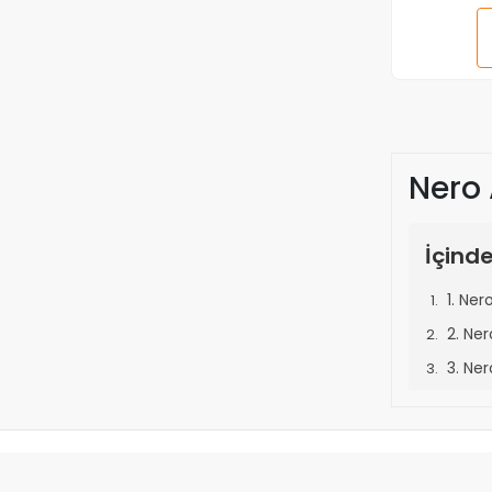
Limon Fidanları
Mandalina Fidanları
Mango Fidanları
Murt Fidanları
Muşmula Fidanları
Nero 
Muz Fidanları
Nar Fidanları
Nektarin Fidanları
İçinde
Papaya Fidanları
1. Ner
Passiflora Fidanları
2. Ne
Pepino Fidanları
3. Ner
Portakal Fidanları
4. Ne
Üzüm (Asma) Fidanları
5. Ner
Vişne Fidanları
6. Ne
Şeftali Fidanları