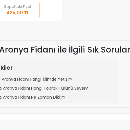
Sepetteki Fiyat
Sepete Ekle
425,00 TL
Adet
Aronya Fidanı ile İlgili Sık Sorula
kiler
o Aronya Fidanı Hangi İklimde Yetişir?
ro Aronya Fidanı Hangi Toprak Türünü Sever?
o Aronya Fidanı Ne Zaman Dikilir?
ro Aronya Fidanı Ne Kadar Sürede Meyve Verir?
o Aronya Fidanı Hangi Aralıklarla Dikilmelidir?
ro Aronya Fidanı Kaç Yıl Meyve Verir?