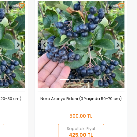
a 20-30 cm)
Nero Aronya Fidanı (3 Yaşında 50-70 cm)
500,00 TL
Sepetteki Fiyat
 Ekle
Sepete Ekle
425,00 TL