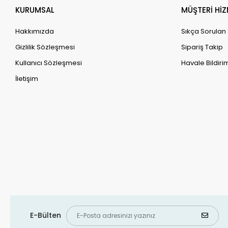
Yaban Mersini Fidanları
7. Ner
KURUMSAL
MÜŞTERİ HİZ
Zeytin Fidanları
8. Ne
Hakkımızda
Sıkça Sorulan
9. Ne
Gizlilik Sözleşmesi
Sipariş Takip
10. Ne
Kullanıcı Sözleşmesi
Havale Bildirim
11. Ne
İletişim
12. Ne
13. Ne
14. N
15. N
16. Ne
17. Ne
18. Ne
19. Ne
20. Ne
E-Bülten