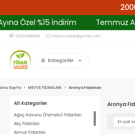
2000
 Ayına Özel %15 İndirim
Temmuz 
05421688388
fidanvadisitr@gmail.com
Kategoriler
Ana Sayfa
MEYVE FİDANLARI
Aronya Fidanları
Alt Kategoriler
Aronya Fid
Ağaç Kavunu (Pamelo) Fidanları
Alıç Fidanları
Armut Fidanları