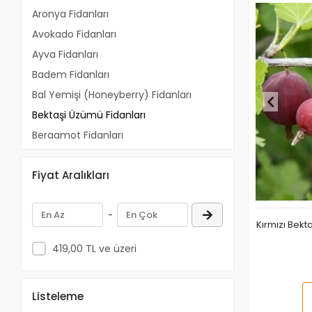
Aronya Fidanları
Avokado Fidanları
Ayva Fidanları
Badem Fidanları
Bal Yemişi (Honeyberry) Fidanları
Bektaşi Üzümü Fidanları
Bergamot Fidanları
Böğürtlen Fidanları
Fiyat Aralıkları
Ceviz Fidanları
Dut Fidanları
-
Elma Fidanları
Kırmızı Bekt
Erik Fidanları
419,00 TL ve üzeri
Fındık Fidanları
Frambuaz Fidanları
Listeleme
Frenk Üzümü Fidanları