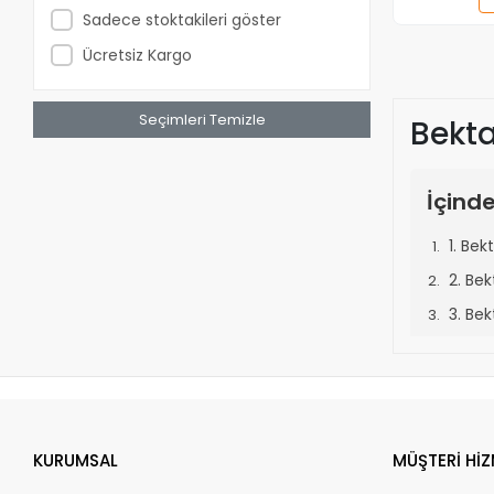
Greyfurt Fidanları
Sadece stoktakileri göster
Guava Fidanları
Ücretsiz Kargo
Hurma Fidanları
Hünnap Fidanı
Seçimleri Temizle
Bekta
Ihlamur Fidanları
İğde Fidanları
İçinde
İncir Fidanları
Kayısı Fidanları
1. Bek
Kaymak Ağacı (Feijoa) Fidanları
2. Be
Keçi Boynuzu (Harnup) Fidanları
3. Be
Kestane Fidanları
4. Be
Kızılcık Fidanları
5. Bek
Kiraz Fidanları
6. Be
Kivi Fidanları
7. Be
Kocayemiş (Dağ Çileği) Fidanları
KURUMSAL
MÜŞTERİ HİZ
8. Be
Kumkuat (Kamkat) Fidanları