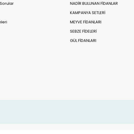
 Sorular
NADİR BULUNAN FİDANLAR
ktaşi Üzümü Fidanı Budanmalı mı?
KAMPANYA SETLERİ
ektaşi Üzümü Fidanı Kendine Verimli midir?
leri
MEYVE FİDANLARI
ktaşi Üzümü Fidanı Saksıda Yetişir mi?
SEBZE FİDELERİ
ktaşi Üzümü Fidanı Hangi Zararlılar ve Hastalıklarla Karşılaşır?
GÜL FİDANLARI
ektaşi Üzümü Fidanı Kışın Korunmalı mı?
ektaşi Üzümü Fidanı Çiçek Açmazsa Ne Yapılmalı?
ektaşi Üzümü Fidanı Hangi Aylarda Meyve Verir?
ktaşi Üzümü Meyvesinin Özellikleri Nelerdir?
ktaşi Üzümü Fidanı Organik Yetiştirilebilir mi?
ktaşi Üzümü Fidanı Türkiye’de Nerede Yetiştirilebilir?
ktaşi Üzümü Fidanı Nasıl Çoğaltılır?
ktaşi Üzümü Fidanı Hangi Bitkilerle Uyumlu Dikilebilir?
taşi Üzümü Fidanı ile İl