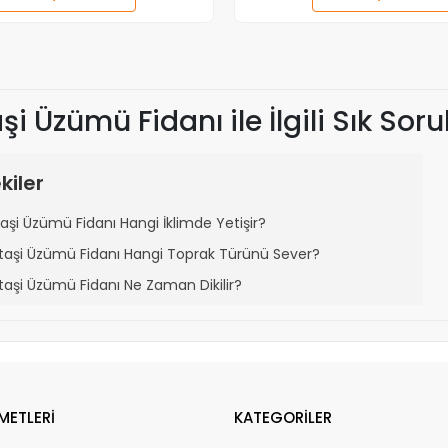
Adet
Adet
şi Üzümü Fidanı ile İlgili Sık Sor
kiler
taşi Üzümü Fidanı Hangi İklimde Yetişir?
ktaşi Üzümü Fidanı Hangi Toprak Türünü Sever?
ktaşi Üzümü Fidanı Ne Zaman Dikilir?
ktaşi Üzümü Fidanı Ne Kadar Sürede Meyve Verir?
taşi Üzümü Fidanı Hangi Aralıklarla Dikilmelidir?
ktaşi Üzümü Fidanı Kaç Yıl Meyve Verir?
ktaşi Üzümü Fidanı Nasıl Sulanmalıdır?
METLERİ
KATEGORİLER
ktaşi Üzümü Fidanı Nasıl Gübrelenmelidir?