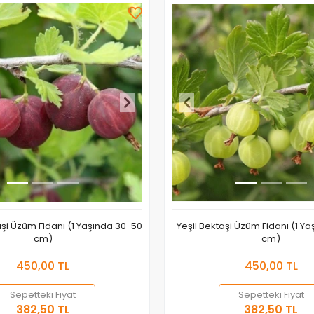
aşi Üzüm Fidanı (1 Yaşında 30-50
Yeşil Bektaşi Üzüm Fidanı (1 Y
cm)
cm)
450,00 TL
450,00 TL
Sepetteki Fiyat
Sepetteki Fiyat
Sepete Ekle
Sepete
382,50 TL
382,50 TL