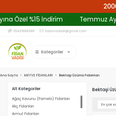
2000
Ayına Özel %15 İndirim
Temmuz A
05421688388
fidanvadisitr@gmail.com
Kategoriler
Ana Sayfa
MEYVE FİDANLARI
Bektaşi Üzümü Fidanları
Alt Kategoriler
Bektaşi Üz
Ağaç Kavunu (Pamelo) Fidanları
Alıç Fidanları
Armut Fidanları