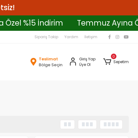
tsiz!
na Özel %15 İndirim
Temmuz Ayına
Sipariş Takip
Yardım
İletişim
0
Teslimat
Giriş Yap
Sepetim
Bölge Seçin
Üye Ol