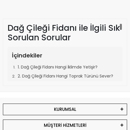
Dağ Çileği Fidanı ile İlgili Sık
Sorulan Sorular
İçindekiler
1. Dağ Çileği Fidanı Hangi İklimde Yetişir?
2. Dağ Çileği Fidanı Hangi Toprak Türünü Sever?
3. Dağ Çileği Fidanı Ne Zaman Dikilir?
4. Dağ Çileği Fidanı Ne Kadar Sürede Meyve Verir?
5. Dağ Çileği Fidanı Hangi Aralıklarla Dikilmelidir?
KURUMSAL
6. Dağ Çileği Fidanı Kaç Yıl Meyve Verir?
7. Dağ Çileği Fidanı Nasıl Sulanmalıdır?
MÜŞTERİ HİZMETLERİ