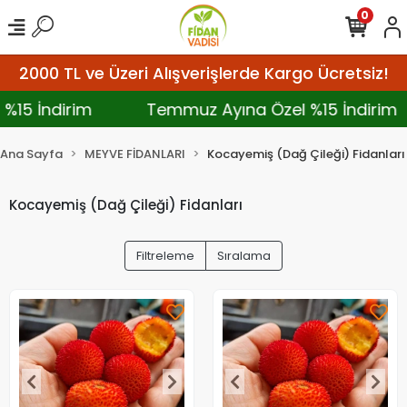
0
2000 TL ve Üzeri Alışverişlerde Kargo Ücretsiz!
 %15 İndirim
Temmuz Ayına Özel %15 İndirim
Ana Sayfa
MEYVE FİDANLARI
Kocayemiş (Dağ Çileği) Fidanları
Kocayemiş (Dağ Çileği) Fidanları
Filtreleme
Sıralama