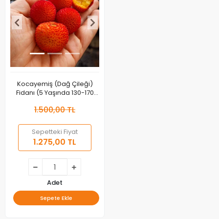
Kocayemiş (Dağ Çileği)
Fidanı (5 Yaşında 130-170
cm)
1.500,00 TL
Sepetteki Fiyat
1.275,00 TL
Adet
Sepete Ekle