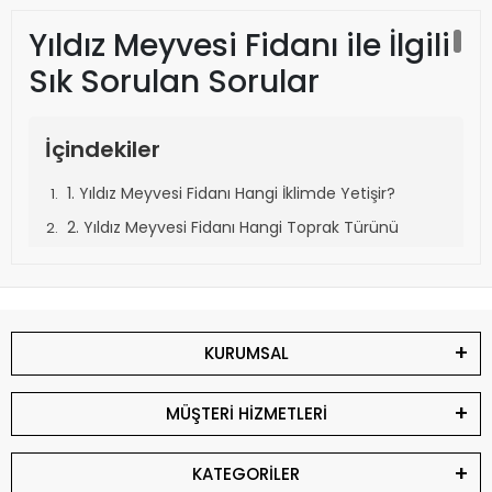
Yıldız Meyvesi Fidanı ile İlgili
Sık Sorulan Sorular
İçindekiler
1. Yıldız Meyvesi Fidanı Hangi İklimde Yetişir?
2. Yıldız Meyvesi Fidanı Hangi Toprak Türünü
Sever?
3. Yıldız Meyvesi Fidanı Ne Zaman Dikilir?
4. Yıldız Meyvesi Fidanı Ne Kadar Sürede Meyve
KURUMSAL
Verir?
5. Yıldız Meyvesi Fidanı Hangi Aralıklarla
MÜŞTERİ HİZMETLERİ
Dikilmelidir?
6. Yıldız Meyvesi Fidanı Kaç Yıl Meyve Verir?
KATEGORİLER