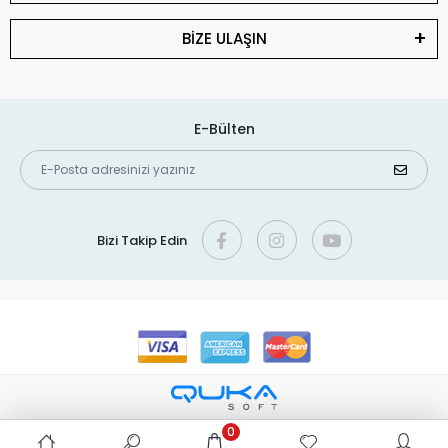
7. Yıldız Meyvesi Fidanı Nasıl Sulanmalıdır?
8. Yıldız Meyvesi Fidanı Nasıl Gübrelenmelidir?
BİZE ULAŞIN
9. Yıldız Meyvesi Fidanı Budanmalı mı?
10. Yıldız Meyvesi Fidanı Kendine Verimli midir?
E-Bülten
11. Yıldız Meyvesi Fidanı Saksıda Yetişir mi?
12. Yıldız Meyvesi Fidanı Hangi Zararlılar ve
Hastalıklarla Karşılaşır?
13. Yıldız Meyvesi Fidanı Kışın Korunmalı mı?
Bizi Takip Edin
14. Yıldız Meyvesi Fidanı Çiçek Açmazsa Ne
Yapılmalı?
15. Yıldız Meyvesi Fidanı Hangi Aylarda Meyve
Verir?
16. Yıldız Meyvesi Meyvesinin Özellikleri Nelerdir?
17. Yıldız Meyvesi Fidanı Organik Yetiştirilebilir mi?
0
18. Yıldız Meyvesi Fidanı Türkiye’de Nerede