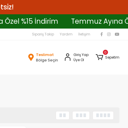
tsiz!
a Özel %15 İndirim
Temmuz Ayına 
Sipariş Takip
Yardım
İletişim
0
Teslimat
Giriş Yap
Sepetim
Bölge Seçin
Üye Ol