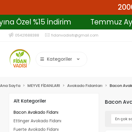
2000
yına Özel %15 İndirim
Temmuz Ay
05421688388
fidanvadisitr@gmail.com
Kategoriler
Ana Sayfa
MEYVE FİDANLARI
Avokado Fidanları
Bacon Avak
Alt Kategoriler
Bacon Ava
Bacon Avakado Fidanı
Ettinger Avokado Fidanı
Fuerte Avokado Fidanı