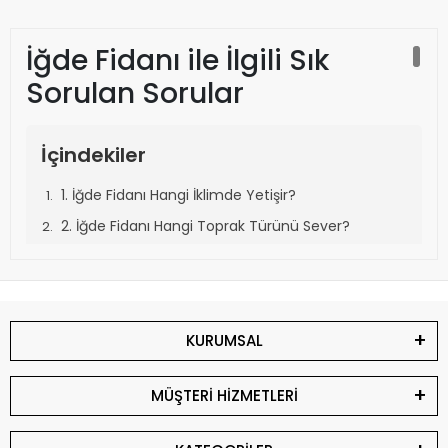
İğde Fidanı ile İlgili Sık
Sorulan Sorular
İçindekiler
1. İğde Fidanı Hangi İklimde Yetişir?
2. İğde Fidanı Hangi Toprak Türünü Sever?
3. İğde Fidanı Ne Zaman Dikilir?
4. İğde Fidanı Ne Kadar Sürede Meyve Verir?
5. İğde Fidanı Hangi Aralıklarla Dikilmelidir?
KURUMSAL
6. İğde Fidanı Kaç Yıl Meyve Verir?
7. İğde Fidanı Nasıl Sulanmalıdır?
MÜŞTERİ HİZMETLERİ
8. İğde Fidanı Nasıl Gübrelenmelidir?
9. İğde Fidanı Budanmalı mı?