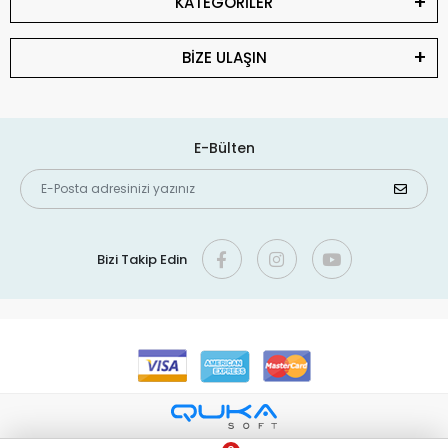
KATEGORİLER
10. İğde Fidanı Kendine Verimli midir?
11. İğde Fidanı Saksıda Yetişir mi?
BİZE ULAŞIN
12. İğde Fidanı Hangi Zararlılar ve Hastalıklarla
Karşılaşır?
E-Bülten
13. İğde Fidanı Kışın Korunmalı mı?
14. İğde Fidanı Çiçek Açmazsa Ne Yapılmalı?
15. İğde Fidanı Hangi Aylarda Meyve Verir?
16. İğde Meyvesinin Özellikleri Nelerdir?
Bizi Takip Edin
17. İğde Fidanı Organik Yetiştirilebilir mi?
18. İğde Fidanı Türkiye’de Nerede Yetiştirilebilir?
19. İğde Fidanı Nasıl Çoğaltılır?
20. İğde Fidanı Hangi Bitkilerle Uyumlu Dikilebilir?
İğde Fidanı ile İlgili