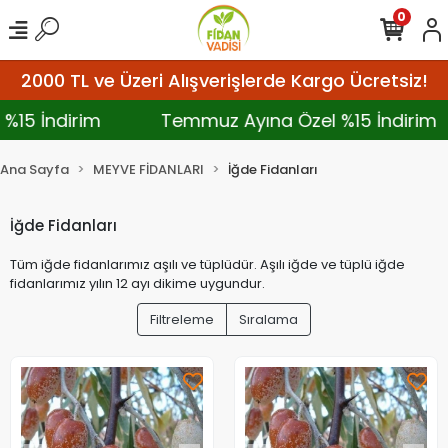
0
2000 TL ve Üzeri Alışverişlerde Kargo Ücretsiz!
%15 İndirim
Temmuz Ayına Özel %15 İndirim
Ana Sayfa
MEYVE FİDANLARI
İğde Fidanları
İğde Fidanları
Tüm iğde fidanlarımız aşılı ve tüplüdür. Aşılı iğde ve tüplü iğde
fidanlarımız yılın 12 ayı dikime uygundur.
Filtreleme
Sıralama