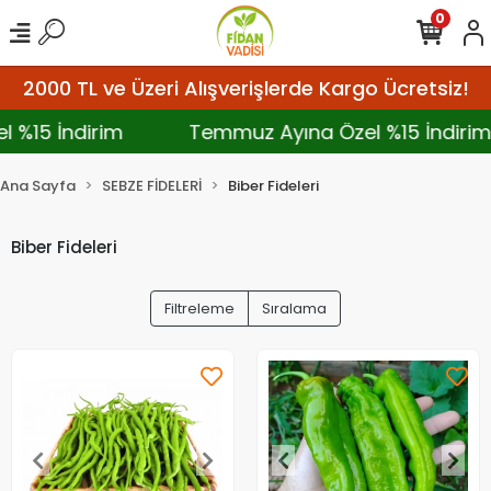
0
2000 TL ve Üzeri Alışverişlerde Kargo Ücretsiz!
el %15 İndirim
Temmuz Ayına Özel %15 İndir
Ana Sayfa
SEBZE FİDELERİ
Biber Fideleri
Biber Fideleri
Filtreleme
Sıralama