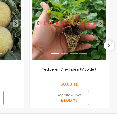
Yediveren Çilek Fidesi (Viyolde)
60,00 TL
Sepetteki Fiyat
a Yok
Sepete Ekle
51,00 TL
Adet