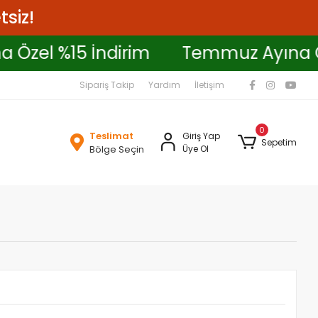
tsiz!
yına Özel %15 İndirim
Temmuz Ayı
Sipariş Takip
Yardım
İletişim
0
Teslimat
Giriş Yap
Sepetim
Bölge Seçin
Üye Ol