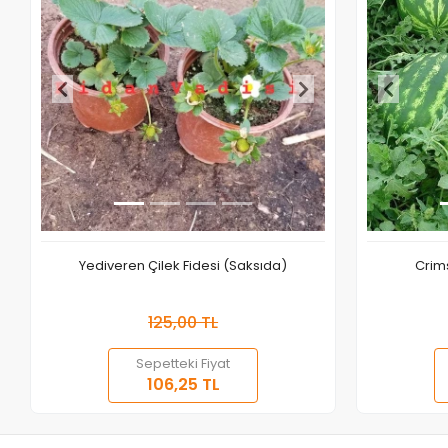
Yediveren Çilek Fidesi (Saksıda)
Crim
125,00 TL
Sepetteki Fiyat
Sepete Ekle
106,25 TL
Adet