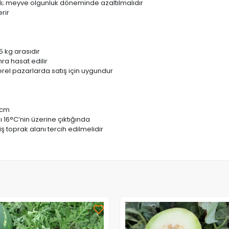
; meyve olgunluk döneminde azaltılmalıdır
rir
5 kg arasıdır
ra hasat edilir
rel pazarlarda satış için uygundur
0 cm
ı 16°C’nin üzerine çıktığında
 toprak alanı tercih edilmelidir