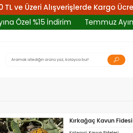
 TL ve Üzeri Alışverişlerde Kargo Ücre
 Ayına Özel %15 İndirim
Temmuz A
Kırkağaç Kavun Fidesi
Kategori:
Kavun Fideleri