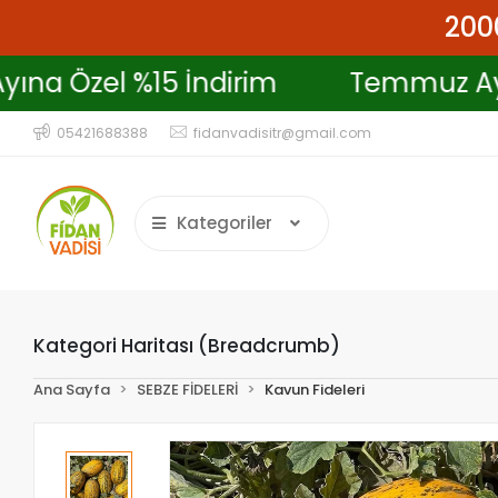
2000
z Ayına Özel %15 İndirim
Temmuz
05421688388
fidanvadisitr@gmail.com
Kategoriler
Kategori Haritası (Breadcrumb)
Ana Sayfa
SEBZE FİDELERİ
Kavun Fideleri