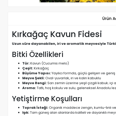
Ürün A
Kırkağaç Kavun Fidesi
Uzun süre dayanabilen, iri ve aromatik meyvesiyle Türkiy
Bitki Özellikleri
Tür:
Kavun (Cucumis melo)
Çeşit:
Kırkağaç
Büyüme Yapısı:
Yayılıcı formda, güçlü gelişen ve geniş 
Meyve Şekli:
Oval-yuvarlak, iri ve kalın kabuklu
Meyve Rengi:
Sarı zemin üzerine yeşil çizgili kabuk; içi
Aroma:
Tatlı, hoş kokulu ve sulu; geleneksel Anadolu lez
Yetiştirme Koşulları
Toprak İsteği:
Organik maddece zengin, kumlu-tınlı ve 
Işık:
Tam güneş alan alanlarda kaliteli ve dayanıklı meyv