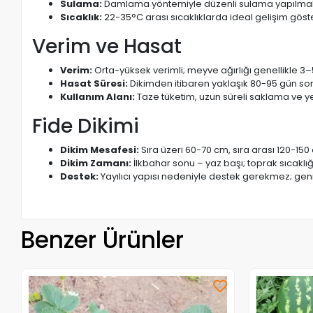
Sulama:
Damlama yöntemiyle düzenli sulama yapılmalı
Sıcaklık:
22-35°C arası sıcaklıklarda ideal gelişim göste
Verim ve Hasat
Verim:
Orta-yüksek verimli; meyve ağırlığı genellikle 3–
Hasat Süresi:
Dikimden itibaren yaklaşık 80-95 gün son
Kullanım Alanı:
Taze tüketim, uzun süreli saklama ve ye
Fide Dikimi
Dikim Mesafesi:
Sıra üzeri 60-70 cm, sıra arası 120-15
Dikim Zamanı:
İlkbahar sonu – yaz başı; toprak sıcaklığ
Destek:
Yayılıcı yapısı nedeniyle destek gerekmez; geniş
Benzer Ürünler