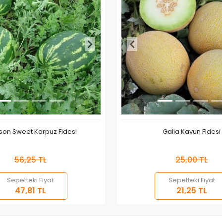
son Sweet Karpuz Fidesi
Galia Kavun Fidesi
56,25 TL
25,00 TL
Sepetteki Fiyat
Sepetteki Fiyat
Stokta Yok
Stokt
47,81 TL
21,25 TL
Adet
Adet