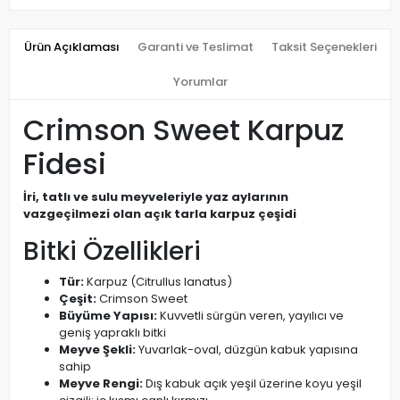
Ürün Açıklaması
Garanti ve Teslimat
Taksit Seçenekleri
Yorumlar
Crimson Sweet Karpuz
Fidesi
İri, tatlı ve sulu meyveleriyle yaz aylarının
vazgeçilmezi olan açık tarla karpuz çeşidi
Bitki Özellikleri
Tür:
Karpuz (Citrullus lanatus)
Çeşit:
Crimson Sweet
Büyüme Yapısı:
Kuvvetli sürgün veren, yayılıcı ve
geniş yapraklı bitki
Meyve Şekli:
Yuvarlak-oval, düzgün kabuk yapısına
sahip
Meyve Rengi:
Dış kabuk açık yeşil üzerine koyu yeşil