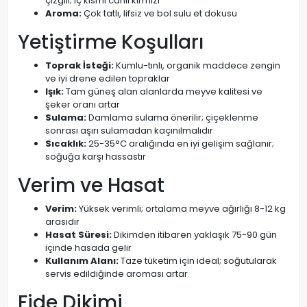
çizgili; iç kısmı canlı kırmızı
Aroma:
Çok tatlı, lifsiz ve bol sulu et dokusu
Yetiştirme Koşulları
Toprak İsteği:
Kumlu-tınlı, organik maddece zengin
ve iyi drene edilen topraklar
Işık:
Tam güneş alan alanlarda meyve kalitesi ve
şeker oranı artar
Sulama:
Damlama sulama önerilir; çiçeklenme
sonrası aşırı sulamadan kaçınılmalıdır
Sıcaklık:
25-35°C aralığında en iyi gelişim sağlanır;
soğuğa karşı hassastır
Verim ve Hasat
Verim:
Yüksek verimli; ortalama meyve ağırlığı 8-12 kg
arasıdır
Hasat Süresi:
Dikimden itibaren yaklaşık 75-90 gün
içinde hasada gelir
Kullanım Alanı:
Taze tüketim için ideal; soğutularak
servis edildiğinde aroması artar
Fide Dikimi