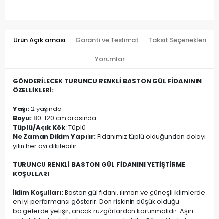
Ürün Açıklaması
Garanti ve Teslimat
Taksit Seçenekleri
Yorumlar
GÖNDERİLECEK TURUNCU RENKLİ BASTON GÜL FİDANININ
ÖZELLİKLERİ:
Yaşı:
2 yaşında
Boyu:
80-120 cm arasında
Tüplü/Açık Kök:
Tüplü
Ne Zaman Dikim Yapılır:
Fidanımız tüplü olduğundan dolayı
yılın her ayı dikilebilir.
TURUNCU RENKLİ BASTON GÜL FİDANINI YETİŞTİRME
KOŞULLARI
İklim Koşulları:
Baston gül fidanı, ılıman ve güneşli iklimlerde
en iyi performansı gösterir. Don riskinin düşük olduğu
bölgelerde yetişir, ancak rüzgârlardan korunmalıdır. Aşırı