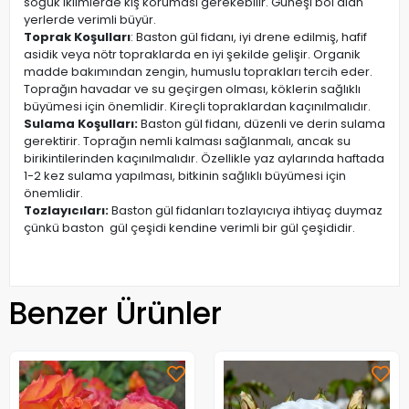
soğuk iklimlerde kış koruması gerekebilir. Güneşi bol alan
yerlerde verimli büyür.
Toprak Koşulları
: Baston gül fidanı, iyi drene edilmiş, hafif
asidik veya nötr topraklarda en iyi şekilde gelişir. Organik
madde bakımından zengin, humuslu toprakları tercih eder.
Toprağın havadar ve su geçirgen olması, köklerin sağlıklı
büyümesi için önemlidir. Kireçli topraklardan kaçınılmalıdır.
Sulama Koşulları:
Baston gül fidanı, düzenli ve derin sulama
gerektirir. Toprağın nemli kalması sağlanmalı, ancak su
birikintilerinden kaçınılmalıdır. Özellikle yaz aylarında haftada
1-2 kez sulama yapılması, bitkinin sağlıklı büyümesi için
önemlidir.
Tozlayıcıları:
Baston gül fidanları tozlayıcıya ihtiyaç duymaz
çünkü baston gül çeşidi kendine verimli bir gül çeşididir.
Benzer Ürünler