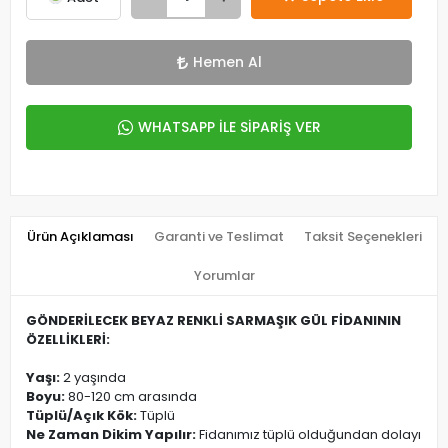
Hemen Al
WHATSAPP İLE SİPARİŞ VER
Ürün Açıklaması
Garanti ve Teslimat
Taksit Seçenekleri
Yorumlar
GÖNDERİLECEK BEYAZ RENKLİ SARMAŞIK GÜL FİDANININ
ÖZELLİKLERİ:
Yaşı:
2 yaşında
Boyu:
80-120 cm arasında
Tüplü/Açık Kök:
Tüplü
Ne Zaman Dikim Yapılır:
Fidanımız tüplü olduğundan dolayı