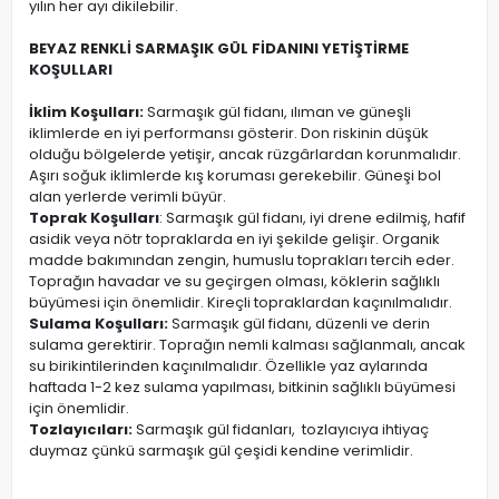
yılın her ayı dikilebilir.
BEYAZ RENKLİ SARMAŞIK GÜL FİDANINI YETİŞTİRME
KOŞULLARI
İklim Koşulları:
Sarmaşık gül fidanı, ılıman ve güneşli
iklimlerde en iyi performansı gösterir. Don riskinin düşük
olduğu bölgelerde yetişir, ancak rüzgârlardan korunmalıdır.
Aşırı soğuk iklimlerde kış koruması gerekebilir. Güneşi bol
alan yerlerde verimli büyür.
Toprak Koşulları
: Sarmaşık gül fidanı, iyi drene edilmiş, hafif
asidik veya nötr topraklarda en iyi şekilde gelişir. Organik
madde bakımından zengin, humuslu toprakları tercih eder.
Toprağın havadar ve su geçirgen olması, köklerin sağlıklı
büyümesi için önemlidir. Kireçli topraklardan kaçınılmalıdır.
Sulama Koşulları:
Sarmaşık gül fidanı, düzenli ve derin
sulama gerektirir. Toprağın nemli kalması sağlanmalı, ancak
su birikintilerinden kaçınılmalıdır. Özellikle yaz aylarında
haftada 1-2 kez sulama yapılması, bitkinin sağlıklı büyümesi
için önemlidir.
Tozlayıcıları:
Sarmaşık gül fidanları, tozlayıcıya ihtiyaç
duymaz çünkü sarmaşık gül çeşidi kendine verimlidir.