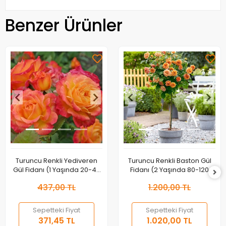
Benzer Ürünler
Turuncu Renkli Yediveren
Turuncu Renkli Baston Gül
Gül Fidanı (1 Yaşında 20-40
Fidanı (2 Yaşında 80-120
cm)
cm)
437,00 TL
1.200,00 TL
Sepetteki Fiyat
Sepetteki Fiyat
371,45 TL
1.020,00 TL