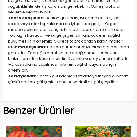
bölgelerde yetişir, ancak rüzgârlardan korunmalıdır. Aşırı
soğuk iklimlerde kış koruması gerekebilir. Güneşi bol alan
yerlerde verimli büyür.
Toprak Koşulları
: Baston gül fidanı, iyi drene edilmiş, hafif
asidik veya nötr topraklarda en iyi şekilde gelişir. Organik
madde bakımından zengin, humuslu toprakları tercih eder.
Toprağın havadar ve su geçirgen olması, köklerin sağlıklı
büyümesi için önemlidir. Kireçli topraklardan kaçınılmalıdır.
Sulama Koşulları:
Baston gül fidanı, düzenli ve derin sulama
gerektirir. Toprağın nemli kalması sağlanmalı, ancak su
birikintilerinden kaçınılmalıdır. Özellikle yaz aylarında haftada
1-2 kez sulama yapılması, bitkinin sağlıklı büyümesi için
önemlidir.
Tozlayıcıları:
Baston gül fidanları tozlayıcıya ihtiyaç duymaz
çünkü baston gül çeşidi kendine verimli bir gül çeşididir.
Benzer Ürünler