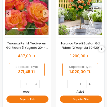
Turuncu Renkli Yediveren
Turuncu Renkli Baston Gül
Gül Fidanı (1 Yaşında 20-40
Fidanı (2 Yaşında 80-120
cm)
cm)
437,00 TL
1.200,00 TL
Sepetteki Fiyat
Sepetteki Fiyat
371,45 TL
1.020,00 TL
Adet
Adet
Sepete Ekle
Sepete Ekle