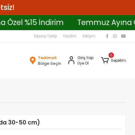
tsiz!
yına Özel %15 İndirim
Temmuz Ayı
Sipariş Takip
Yardım
İletişim
0
Teslimat
Giriş Yap
Sepetim
Bölge Seçin
Üye Ol
ında 30-50 cm)