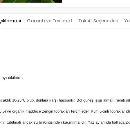
çıklaması
Garanti ve Teslimat
Taksit Seçenekleri
Yo
yı dikilebilir.
ıcaklık 18-25°C olup, donlara karşı hassastır. Bol güneş ışığı almalı, nemli or
5-6.5) ve organik maddece zengin toprakları tercih eder. Kumlu-tınlı topraklar id
mli tutulmalı ancak su birikintisinden kaçınılmalıdır. Yaz aylarında haftada 2-3