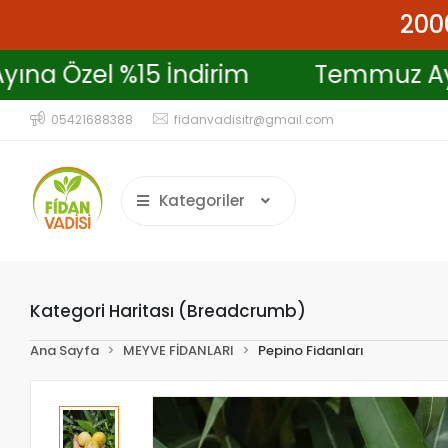
2000
z Ayına Özel %15 İndirim
Temmuz
05421688388
fidanvadisitr@gmail.com
Kategoriler
Kategori Haritası (Breadcrumb)
Ana Sayfa
MEYVE FİDANLARI
Pepino Fidanları