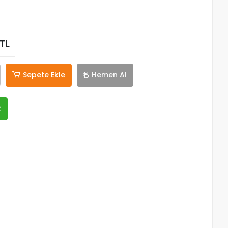
TL
Sepete Ekle
Hemen Al
R