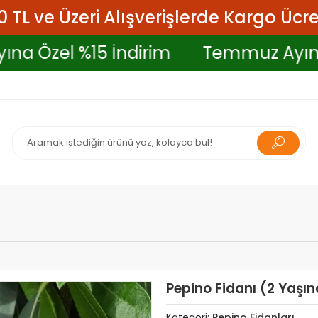
 TL ve Üzeri Alışverişlerde Kargo Ücre
 Ayına Özel %15 İndirim
Temmuz A
Pepino Fidanı (2 Yaş
Kategori:
Pepino Fidanları