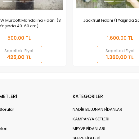
W Murcott Mandalina Fidanı (3
Jackfruit Fidanı (1 Yaşında 
Yaşında 40-60 cm)
500,00 TL
1.600,00 TL
Sepetteki Fiyat
Sepetteki Fiyat
Sepete Ekle
Stokt
425,00 TL
1.360,00 TL
Adet
Adet
METLERİ
KATEGORİLER
 Sorular
NADİR BULUNAN FİDANLAR
KAMPANYA SETLERİ
leri
MEYVE FİDANLARI
SEBZE FİDELERİ