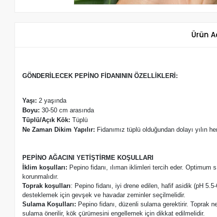
Ürün A
GÖNDERİLECEK PEPİNO FİDANININ ÖZELLİKLERİ:
Yaşı:
2 yaşında
Boyu:
30-50 cm arasında
Tüplü/Açık Kök:
Tüplü
Ne Zaman Dikim Yapılır:
Fidanımız tüplü olduğundan dolayı yılın her a
PEPİNO AĞACINI YETİŞTİRME KOŞULLARI
İklim koşulları:
Pepino fidanı, ılıman iklimleri tercih eder. Optimum s
korunmalıdır.
Toprak koşulları
:
Pepino fidanı, iyi drene edilen, hafif asidik (pH 5.
desteklemek için gevşek ve havadar zeminler seçilmelidir.
Sulama Koşulları:
Pepino fidanı, düzenli sulama gerektirir. Toprak ne
sulama önerilir, kök çürümesini engellemek için dikkat edilmelidir.