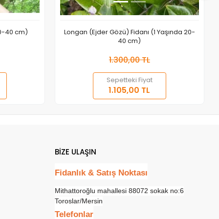
20-40 cm)
Longan (Ejder Gözü) Fidanı (1 Yaşında 20-
40 cm)
1.300,00 TL
Sepetteki Fiyat
a Yok
Sepete Ekle
1.105,00 TL
Adet
BİZE ULAŞIN
Fidanlık & Satış Noktası
Mithattoroğlu mahallesi 88072 sokak no:6
Toroslar/Mersin
Telefonlar