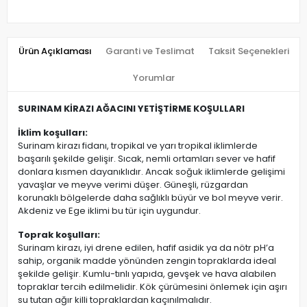
Ürün Açıklaması
Garanti ve Teslimat
Taksit Seçenekleri
Yorumlar
SURINAM KİRAZI AĞACINI YETİŞTİRME KOŞULLARI
İklim koşulları:
Surinam kirazı fidanı, tropikal ve yarı tropikal iklimlerde
başarılı şekilde gelişir. Sıcak, nemli ortamları sever ve hafif
donlara kısmen dayanıklıdır. Ancak soğuk iklimlerde gelişimi
yavaşlar ve meyve verimi düşer. Güneşli, rüzgardan
korunaklı bölgelerde daha sağlıklı büyür ve bol meyve verir.
Akdeniz ve Ege iklimi bu tür için uygundur.
Toprak koşulları:
Surinam kirazı, iyi drene edilen, hafif asidik ya da nötr pH’a
sahip, organik madde yönünden zengin topraklarda ideal
şekilde gelişir. Kumlu-tınlı yapıda, gevşek ve hava alabilen
topraklar tercih edilmelidir. Kök çürümesini önlemek için aşırı
su tutan ağır killi topraklardan kaçınılmalıdır.