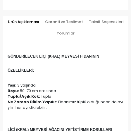
Ürün Açıklaması
Garanti ve Teslimat
Taksit Seçenekleri
Yorumlar
GÖNDERİLECEK LİÇİ (KRAL) MEYVESİ FİDANININ
ÖZELLİKLERİ:
3 yaşında
Yaşı:
Boyu:
50-70 cm arasında
Tüplü/Açık Kök:
Tüplü
Ne Zaman Dikim Yapılır:
Fidanımız tüplü olduğundan dolayı
yılın her ayı dikilebilir.
LİÇİ (KRAL) MEYVESİ
AĞACINI YETİŞTİRME KOŞULLARI