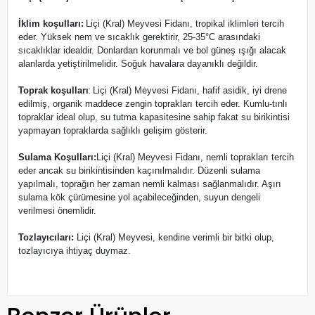
İklim koşulları:
Liçi (Kral) Meyvesi Fidanı, tropikal iklimleri tercih
eder. Yüksek nem ve sıcaklık gerektirir, 25-35°C arasındaki
sıcaklıklar idealdir. Donlardan korunmalı ve bol güneş ışığı alacak
alanlarda yetiştirilmelidir. Soğuk havalara dayanıklı değildir.
:
Toprak koşulları
Liçi (Kral) Meyvesi Fidanı, hafif asidik, iyi drene
edilmiş, organik maddece zengin toprakları tercih eder. Kumlu-tınlı
topraklar ideal olup, su tutma kapasitesine sahip fakat su birikintisi
yapmayan topraklarda sağlıklı gelişim gösterir.
Sulama Koşulları:
Liçi (Kral) Meyvesi Fidanı, nemli toprakları tercih
eder ancak su birikintisinden kaçınılmalıdır. Düzenli sulama
yapılmalı, toprağın her zaman nemli kalması sağlanmalıdır. Aşırı
sulama kök çürümesine yol açabileceğinden, suyun dengeli
verilmesi önemlidir.
Tozlayıcıları:
Liçi (Kral) Meyvesi,
kendine verimli
bir bitki olup,
tozlayıcıya ihtiyaç duymaz.