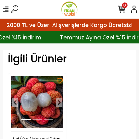
0
2000 TL ve Üzeri Alışverişlerde Kargo Ücretsiz!
Özel %15 İndirim
Temmuz Ayına Özel %15 İn
İlgili Ürünler
Liçi (Kral) Meyvesi Fidanı