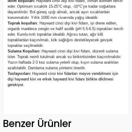
İklim koşulları:
Hayward cinsi dişi kivi fidanı, ılıman iklimleri tercih
eder. Optimum sıcaklık 15-25°C olup, -10°C’ye kadar soğuklara
dayanıklıdır. Bol güneş ışığı almalı, ancak aşırı sıcaklardan
korunmalıdır. Yıllık 1000 mm civarında yağış idealdir.
Toprak koşulları
:
Hayward cinsi dişi kivi fidanı, iyi drene edilen,
organik maddece zengin ve hafif asidik (pH 5.5-6.5) toprakları tercih
eder. Kumlu-tınlı topraklar idealdir. Ağırsu tutan, ağır killi
topraklardan kaçınılmalı, kök sağlığını destekleyecek gevşek
topraklar seçilmelidir.
Sulama Koşulları:
Hayward cinsi dişi kivi fidanı, düzenli sulama
ister. Toprak nemli tutulmalı ancak su birikintisinden kaçınılmalıdır.
Yazın haftada 2-3 kez sulama yeterli olup, kışın sulama aralıkları
azaltılabilir. Damlama sulama yöntemi önerilir.
Tozlayıcıları:
Hayward cinsi
kivi fidanları meyve verebilmesi için
dişi hayward kivi ve erkek hayward kivi fidanı birlikte dikilmesi
gerekiyor.
Benzer Ürünler