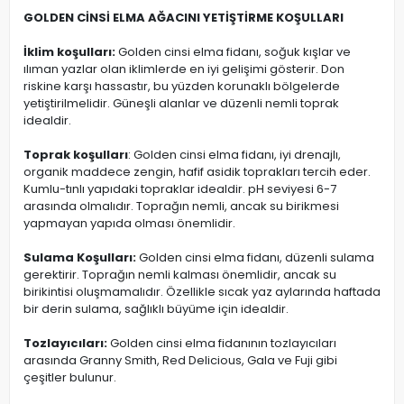
GOLDEN CİNSİ ELMA AĞACINI YETİŞTİRME KOŞULLARI
İklim koşulları:
Golden cinsi elma fidanı, soğuk kışlar ve
ılıman yazlar olan iklimlerde en iyi gelişimi gösterir. Don
riskine karşı hassastır, bu yüzden korunaklı bölgelerde
yetiştirilmelidir. Güneşli alanlar ve düzenli nemli toprak
idealdir.
Toprak koşulları
: Golden cinsi elma fidanı, iyi drenajlı,
organik maddece zengin, hafif asidik toprakları tercih eder.
Kumlu-tınlı yapıdaki topraklar idealdir. pH seviyesi 6-7
arasında olmalıdır. Toprağın nemli, ancak su birikmesi
yapmayan yapıda olması önemlidir.
Sulama Koşulları:
Golden cinsi elma fidanı, düzenli sulama
gerektirir. Toprağın nemli kalması önemlidir, ancak su
birikintisi oluşmamalıdır. Özellikle sıcak yaz aylarında haftada
bir derin sulama, sağlıklı büyüme için idealdir.
Tozlayıcıları:
Golden cinsi elma fidanının tozlayıcıları
arasında Granny Smith, Red Delicious, Gala ve Fuji gibi
çeşitler bulunur.