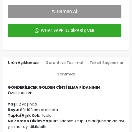
Hemen Al
WHATSAPP İLE SİPARİŞ VER
Ürün Açıklaması
Garanti ve Teslimat
Taksit Seçenekleri
Yorumlar
GÖNDERİLECEK GOLDEN CİNSİ ELMA FİDANININ
ÖZELLİKLERİ:
Yaşı:
2 yaşında
Boyu:
80-100 cm arasında
Tüplü/Açık Kök:
Tüplü
Ne Zaman Dikim Yapılır:
Fidanımız tüplü olduğundan dolayı
yılın her ayı dikilebilir.