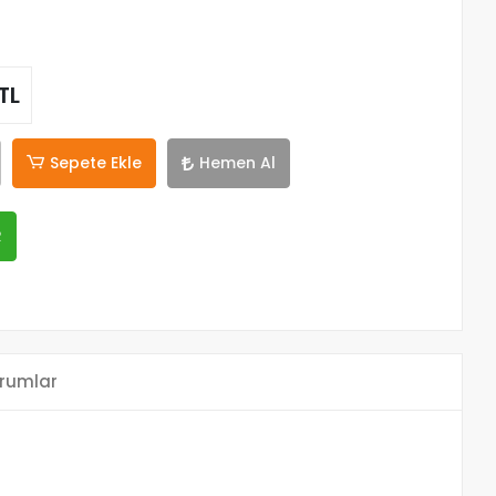
TL
Sepete Ekle
Hemen Al
R