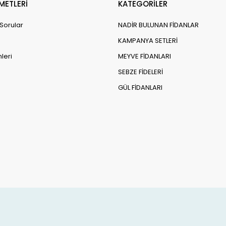
Sepetteki Fiyat
Sepetteki Fiyat
Sepete Ekle
Sepete
1.020,00 TL
425,00 TL
Adet
Adet
METLERİ
KATEGORİLER
 Sorular
NADİR BULUNAN FİDANLAR
KAMPANYA SETLERİ
leri
MEYVE FİDANLARI
SEBZE FİDELERİ
GÜL FİDANLARI