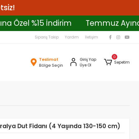
tsiz!
Ayına Özel %15 İndirim
Temmuz Ayı
Sipariş Takip
Yardım
İletişim
0
Teslimat
Giriş Yap
Sepetim
Bölge Seçin
Üye Ol
ralya Dut Fidanı (4 Yaşında 130-150 cm)