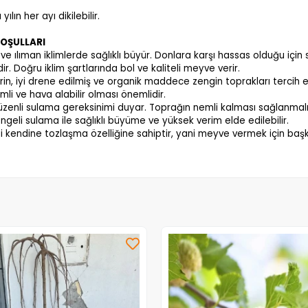
çıklaması
Garanti ve Teslimat
Taksit Seçenekleri
Yo
IN ÖZELLİKLERİ:
lın her ayı dikilebilir.
KOŞULLARI
ve ılıman iklimlerde sağlıklı büyür. Donlara karşı hassas olduğu için
ir. Doğru iklim şartlarında bol ve kaliteli meyve verir.
erin, iyi drene edilmiş ve organik maddece zengin toprakları tercih 
nemli ve hava alabilir olması önemlidir.
zenli sulama gereksinimi duyar. Toprağın nemli kalması sağlanmalı, an
ngeli sulama ile sağlıklı büyüme ve yüksek verim elde edilebilir.
i kendine tozlaşma özelliğine sahiptir, yani meyve vermek için başk