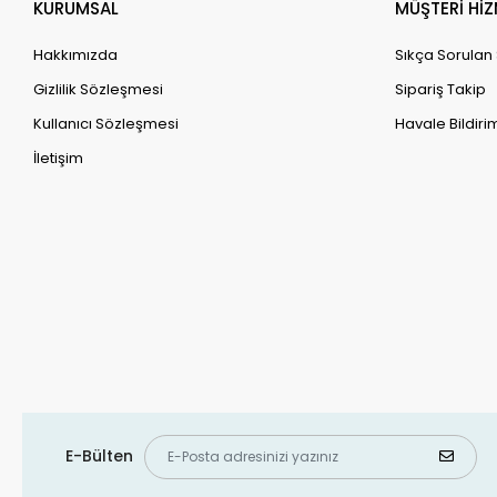
Sepetteki Fiyat
Sepete Ekle
680,00 TL
Adet
KURUMSAL
MÜŞTERİ HİZ
Hakkımızda
Sıkça Sorulan
Gizlilik Sözleşmesi
Sipariş Takip
Kullanıcı Sözleşmesi
Havale Bildirim
İletişim