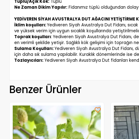
Ürün A
GÖNDERİLECEK YEDİVEREN SİYAH AVUSTRALYA DUT FİDANIN
Yaşı:
4 yaşında
Boyu:
130-150 cm arasında
Tüplü/Açık Kök:
Tüplü
Ne Zaman Dikim Yapılır:
Fidanımız tüplü olduğundan dolayı yı
YEDİVEREN SİYAH AVUSTRALYA DUT AĞACINI YETİŞTİRME 
İklim koşulları:
Yediveren Siyah Avustralya Dut Fidanı, sıcak 
ve yüksek verim için uygun sıcaklık koşullarında yetiştirilmelid
Toprak koşulları
: Yediveren Siyah Avustralya Dut Fidanı, d
en verimli şekilde yetişir. Sağlıklı kök gelişimi için toprağın 
Sulama Koşulları:
Yediveren Siyah Avustralya Dut Fidanı, dü
için daha sık sulama yapılabilir. Kuraklık dönemlerinde ise de
Tozlayıcıları:
Yediveren Siyah Avustralya Dut fidanları kend