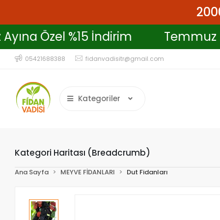
2000
z Ayına Özel %15 İndirim
Temmu
05421688388
fidanvadisitr@gmail.com
Kategoriler
Kategori Haritası (Breadcrumb)
Ana Sayfa
MEYVE FİDANLARI
Dut Fidanları