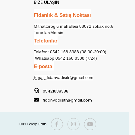
Sepetteki Fiyat
 Ekle
Sepete Ekle
680,00 TL
Adet
BİZE ULAŞIN
Fidanlık & Satış Noktası
Mithattoroğlu mahallesi 88072 sokak no:6
Toroslar/Mersin
Telefonlar
Telefon: 0542 168 8388 (08:00-20:00)
Whatsapp 0542 168 8388 (7/24)
E-posta
Email:
fidanvadisitr@gmail.com