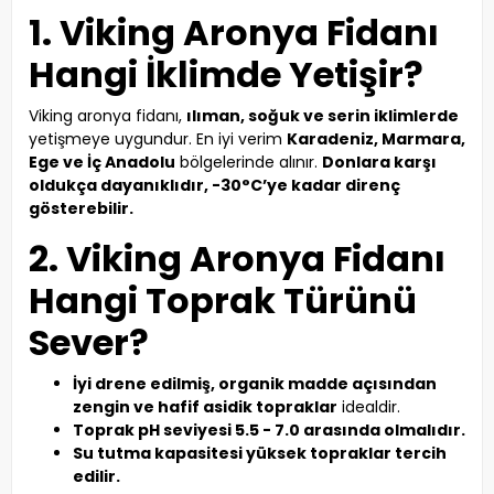
1. Viking Aronya Fidanı
Hangi İklimde Yetişir?
Viking aronya fidanı,
ılıman, soğuk ve serin iklimlerde
yetişmeye uygundur. En iyi verim
Karadeniz, Marmara,
Ege ve İç Anadolu
bölgelerinde alınır.
Donlara karşı
oldukça dayanıklıdır, -30°C’ye kadar direnç
gösterebilir.
2. Viking Aronya Fidanı
Hangi Toprak Türünü
Sever?
İyi drene edilmiş, organik madde açısından
zengin ve hafif asidik topraklar
idealdir.
Toprak pH seviyesi 5.5 - 7.0 arasında olmalıdır.
Su tutma kapasitesi yüksek topraklar tercih
edilir.