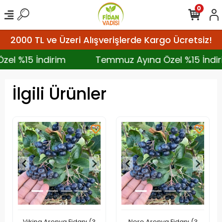
0
2000 TL ve Üzeri Alışverişlerde Kargo Ücretsiz!
Özel %15 İndirim
Temmuz Ayına Özel %15 İn
İlgili Ürünler
Viking Aronya Fidanı (3
Nero Aronya Fidanı (3