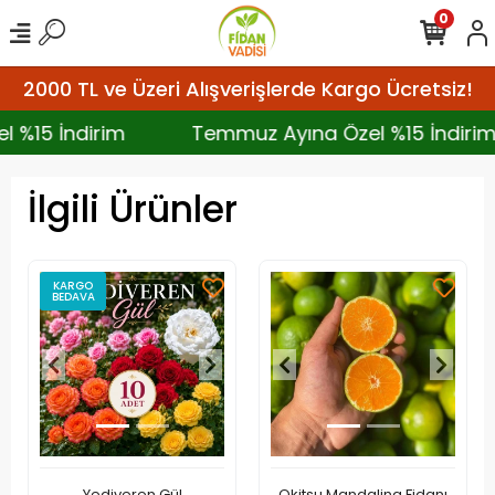
0
2000 TL ve Üzeri Alışverişlerde Kargo Ücretsiz!
el %15 İndirim
Temmuz Ayına Özel %15 İndir
İlgili Ürünler
KARGO
BEDAVA
Yediveren Gül
Okitsu Mandalina Fidanı