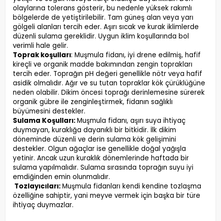
olaylarına tolerans gösterir, bu nedenle yüksek rakımlı
bölgelerde de yetiştirilebilir. Tam güneş alan veya yarı
gölgeli alanları tercih eder. Aşırı sıcak ve kurak iklimlerde
düzenli sulama gereklidir. Uygun iklim koşullarında bol
verimli hale gelir.
Toprak koşulları
: Muşmula fidanı, iyi drene edilmiş, hafif
kireçli ve organik madde bakımından zengin toprakları
tercih eder. Toprağın pH değeri genellikle nötr veya hafif
asidik olmalıdır. Ağır ve su tutan topraklar kök çürüklüğüne
neden olabilir. Dikim öncesi toprağı derinlemesine sürerek
organik gübre ile zenginleştirmek, fidanın sağlıklı
büyümesini destekler.
Sulama Koşulları:
Muşmula fidanı, aşırı suya ihtiyaç
duymayan, kuraklığa dayanıklı bir bitkidir. İlk dikim
döneminde düzenli ve derin sulama kök gelişimini
destekler. Olgun ağaçlar ise genellikle doğal yağışla
yetinir. Ancak uzun kuraklık dönemlerinde haftada bir
sulama yapılmalıdır. Sulama sırasında toprağın suyu iyi
emdiğinden emin olunmalıdır.
Tozlayıcıları:
Muşmula fidanları kendi kendine tozlaşma
özelliğine sahiptir, yani meyve vermek için başka bir türe
ihtiyaç duymazlar.