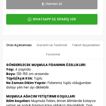
Hemen Al
WHATSAPP İLE SİPARİŞ VER
Ürün Açıklaması
Garanti ve Teslimat
Taksit Seçenekleri
Yorumlar
GÖNDERİLECEK MUŞMULA FİDANININ ÖZELLİKLERİ:
Yaşı:
4 yaşında
Boyu:
130-150 cm arasında
Tüplü/Açık Kök:
Tüplü
Ne Zaman Dikim Yapılır:
Fidanımız tüplü olduğundan
dolayı yılın her ayı dikilebilir.
MUŞMULA AĞACINI YETİŞTİRME KOŞULLARI
İklim koşulları:
Muşmula fidanı, ılıman iklimlerde kolayca
yetişir ve soğuk havaya karşı oldukça dayanıklıdır. Don