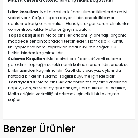
MALTA CİNSİ ERİK AĞACINI YETİŞTİRME KOŞULLARI
İklim koşulları:
Malta cinsi erik fidanı, ılıman iklimlerde en iyi
verimi verir. Soğuk kışlara dayanıklıdır, ancak ilkbahar
donlarına karşı korunmalıdır. Güneşli, rüzgar korumalı alanlar
ve nemli topraklar Malta eriği için idealdir.
Toprak koşulları
: Malta cinsi erik fidanı, iyi drenajlı, organik
maddece zengin toprakları tercih eder. Hafif asidik, kumlu-
tınlı yapıda ve nemli topraklar ideal büyüme sağlar. Su
birikintisinden kaçınılmalıdır.
Sulama Koşulları:
Malta cinsi erik fidanı, düzenli sulama
gerektirir. Toprağın sürekli nemli kalması önemlidir, ancak su
birikintisinden kaçınılmalıdır. Özellikle sıcak yaz aylarında
haftada bir derin sulama, sağlıklı büyüme için idealdir.
Tozlayıcıları:
Malta cinsi erik fidanının tozlayıcıları arasında
Papaz, Can, ve Stanley gibi erik çeşitleri bulunur. Bu çeşitler,
Malta eriğinin verimliliğini artırmak için etkili bir tozlaşma
sağlar.
Benzer Ürünler