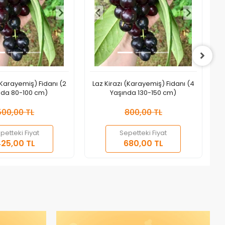
(Karayemiş) Fidanı (2
Laz Kirazı (Karayemiş) Fidanı (4
Na
nda 80-100 cm)
Yaşında 130-150 cm)
500,00 TL
800,00 TL
petteki Fiyat
Sepetteki Fiyat
Sepete Ekle
Sepete Ekle
25,00 TL
680,00 TL
Adet