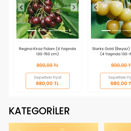
Regina Kiraz Fidanı (4 Yaşında
Starks Gold (Beyaz) 
130-150 cm)
(4 Yaşında 130-
800,00 TL
800,00 T
Sepetteki Fiyat
Sepetteki Fi
Sepete Ekle
S
680,00 TL
680,00 T
Adet
Adet
KATEGORİLER