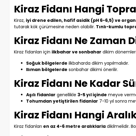
Kiraz Fidanı Hangi Topr
Kiraz,
iyi drene edilen, hafif asidik (pH 6-6,5) ve or
tutarak kök çürümesine neden olabilir.
Tınlı-kumlu topr
Kiraz Fidanı Ne Zaman Di
Kiraz fidanları için
ilkbahar ve sonbahar
dikim dönemler
Soğuk bölgelerde
ilkbaharda dikim yapılmalıdır.
Ilıman bölgelerde
sonbahar dikimi önerilir.
Kiraz Fidanı Ne Kadar S
Aşılı fidanlar
genellikle
3-5 yıl içinde
meyve verme
Tohumdan yetiştirilen fidanlar
7-10 yıl sonra mey
Kiraz Fidanı Hangi Aralık
Kiraz fidanları
en az 4-6 metre aralıklarla
dikilmelidir. Bo