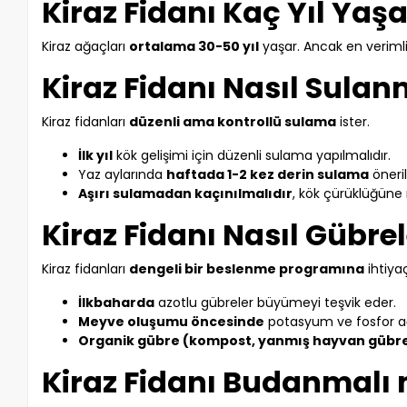
Kiraz Fidanı Kaç Yıl Yaş
Kiraz ağaçları
ortalama 30-50 yıl
yaşar. Ancak en veriml
Kiraz Fidanı Nasıl Sulan
Kiraz fidanları
düzenli ama kontrollü sulama
ister.
İlk yıl
kök gelişimi için düzenli sulama yapılmalıdır.
Yaz aylarında
haftada 1-2 kez derin sulama
önerili
Aşırı sulamadan kaçınılmalıdır
, kök çürüklüğüne 
Kiraz Fidanı Nasıl Gübre
Kiraz fidanları
dengeli bir beslenme programına
ihtiya
İlkbaharda
azotlu gübreler büyümeyi teşvik eder.
Meyve oluşumu öncesinde
potasyum ve fosfor ağırl
Organik gübre (kompost, yanmış hayvan gübre
Kiraz Fidanı Budanmalı 