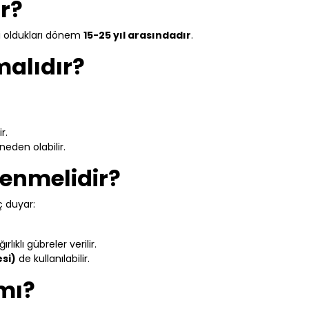
ar?
i oldukları dönem
15-25 yıl arasındadır
.
malıdır?
r.
neden olabilir.
lenmelidir?
ç duyar:
ıklı gübreler verilir.
si)
de kullanılabilir.
mı?