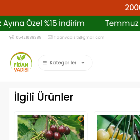
2000
emmuz Ayına Özel %15 İndirim
Te
05421688388
fidanvadisitr@gmail.com
Kategoriler
İlgili Ürünler