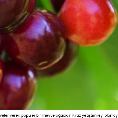
veler veren popüler bir meyve ağacıdır. Kiraz yetiştirmeyi planlay