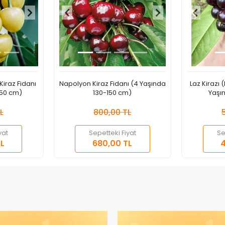
Kiraz Fidanı
Napolyon Kiraz Fidanı (4 Yaşında
Laz Kirazı 
150 cm)
130-150 cm)
Yaşı
L
800,00 TL
yat
Sepetteki Fiyat
Se
epete Ekle
Sepete Ekle
L
680,00 TL
4
Adet
Adet