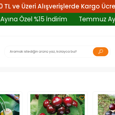
 TL ve Üzeri Alışverişlerde Kargo Ücre
mmuz Ayına Özel %15 İndirim
Temm