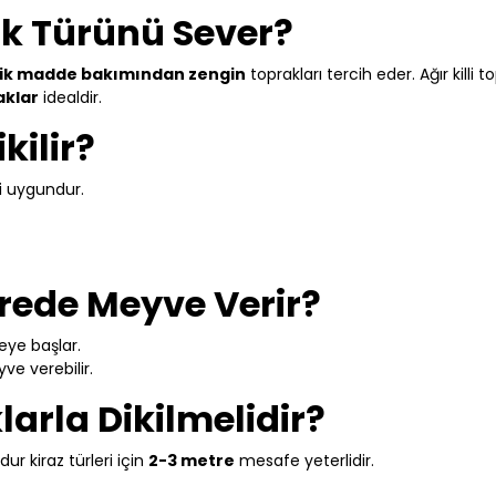
ak Türünü Sever?
ganik madde bakımından zengin
toprakları tercih eder. Ağır killi t
aklar
idealdir.
kilir?
i uygundur.
ürede Meyve Verir?
ye başlar.
ve verebilir.
larla Dikilmelidir?
dur kiraz türleri için
2-3 metre
mesafe yeterlidir.