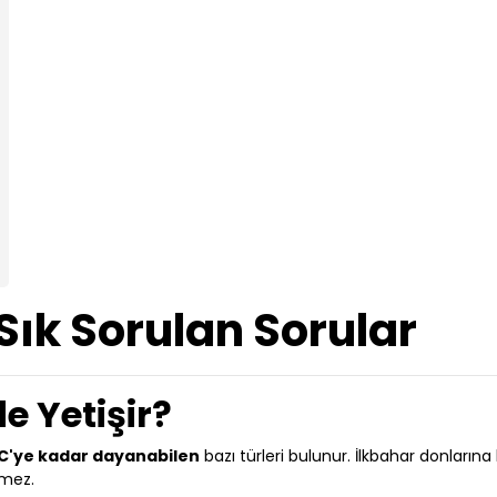
i Sık Sorulan Sorular
e Yetişir?
C'ye kadar dayanabilen
bazı türleri bulunur. İlkbahar donlarına 
rmez.