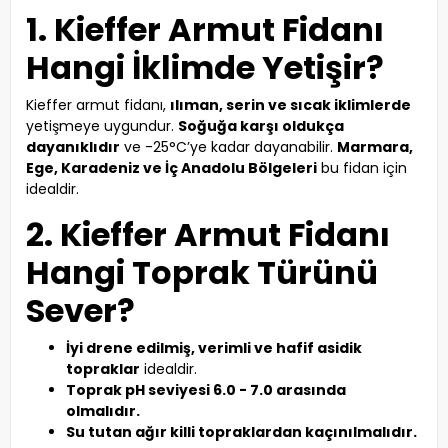
1. Kieffer Armut Fidanı
Hangi İklimde Yetişir?
Kieffer armut fidanı,
ılıman, serin ve sıcak iklimlerde
yetişmeye uygundur.
Soğuğa karşı oldukça
dayanıklıdır
ve -25°C’ye kadar dayanabilir.
Marmara,
Ege, Karadeniz ve İç Anadolu Bölgeleri
bu fidan için
idealdir.
2. Kieffer Armut Fidanı
Hangi Toprak Türünü
Sever?
İyi drene edilmiş, verimli ve hafif asidik
topraklar
idealdir.
Toprak pH seviyesi 6.0 - 7.0 arasında
olmalıdır.
Su tutan ağır killi topraklardan kaçınılmalıdır.