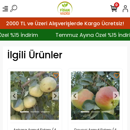
0
2000 TL ve Üzeri Alışverişlerde Kargo Ücretsiz!
Özel %15 İndirim
Temmuz Ayına Özel %15 İn
İlgili Ürünler
Ankara Armut Fidanı (4
Deveci Armut Fidanı (4