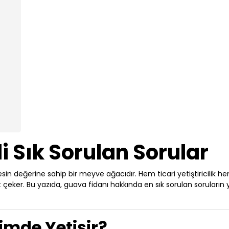
li Sık Sorulan Sorular
esin değerine sahip bir meyve ağacıdır. Hem ticari yetiştiricilik h
t çeker. Bu yazıda, guava fidanı hakkında en sık sorulan soruların y
limde Yetişir?