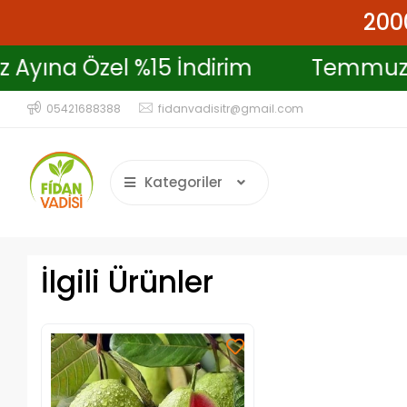
2000
mmuz Ayına Özel %15 İndirim
Tem
05421688388
fidanvadisitr@gmail.com
Kategoriler
İlgili Ürünler