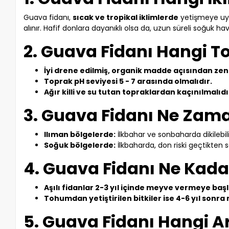
Guava fidanı,
sıcak ve tropikal iklimlerde
yetişmeye uyg
alınır. Hafif donlara dayanıklı olsa da, uzun süreli soğuk hav
2. Guava Fidanı Hangi T
İyi drene edilmiş, organik madde açısından zen
Toprak pH seviyesi 5 - 7 arasında olmalıdır.
Ağır killi ve su tutan topraklardan kaçınılmalıdı
3. Guava Fidanı Ne Zaman
Ilıman bölgelerde:
İlkbahar ve sonbaharda dikilebili
Soğuk bölgelerde:
İlkbaharda, don riski geçtikten s
4. Guava Fidanı Ne Kada
Aşılı fidanlar 2-3 yıl içinde meyve vermeye başl
Tohumdan yetiştirilen bitkiler ise 4-6 yıl sonra
5. Guava Fidanı Hangi Ar