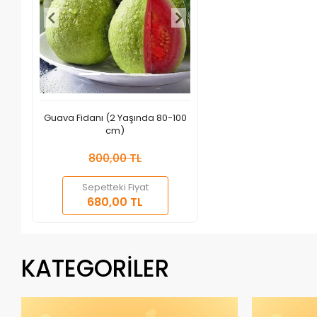
Guava Fidanı (2 Yaşında 80-100
cm)
800,00 TL
Sepetteki Fiyat
Sepete Ekle
680,00 TL
Adet
KATEGORİLER