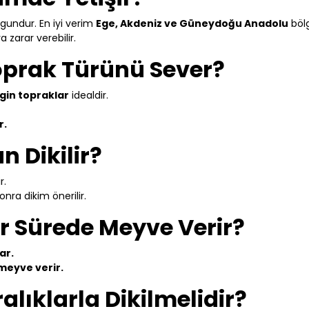
undur. En iyi verim
Ege, Akdeniz ve Güneydoğu Anadolu
böl
a zarar verebilir.
oprak Türünü Sever?
gin topraklar
idealdir.
r.
 Dikilir?
r.
onra dikim önerilir.
r Sürede Meyve Verir?
ar.
 meyve verir.
alıklarla Dikilmelidir?