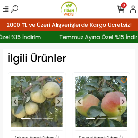
0
2000 TL ve Üzeri Alışverişlerde Kargo Ücretsiz!
 Özel %15 İndirim
Temmuz Ayına Özel %15 İn
İlgili Ürünler
Ankara Armut Fidanı (4
Deveci Armut Fidanı (4