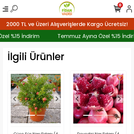
0
2000 TL ve Üzeri Alışverişlerde Kargo Ücretsiz!
Özel %15 İndirim
Temmuz Ayına Özel %15 İn
İlgili Ürünler
Cüce Süs Narı Fidanı (4
Devedişi Nar Fidanı (4