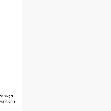
te sıkça
anıtlarını