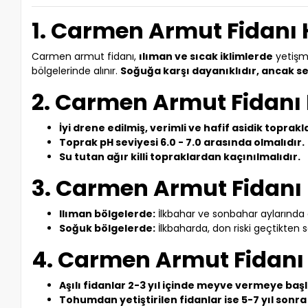
1. Carmen Armut Fidanı H
Carmen armut fidanı,
ılıman ve sıcak iklimlerde
yetişm
bölgelerinde alınır.
Soğuğa karşı dayanıklıdır, ancak s
2. Carmen Armut Fidanı
İyi drene edilmiş, verimli ve hafif asidik toprakl
Toprak pH seviyesi 6.0 - 7.0 arasında olmalıdır.
Su tutan ağır killi topraklardan kaçınılmalıdır.
3. Carmen Armut Fidanı 
Ilıman bölgelerde:
İlkbahar ve sonbahar aylarında di
Soğuk bölgelerde:
İlkbaharda, don riski geçtikten s
4. Carmen Armut Fidanı
Aşılı fidanlar 2-3 yıl içinde meyve vermeye başl
Tohumdan yetiştirilen fidanlar ise 5-7 yıl sonr