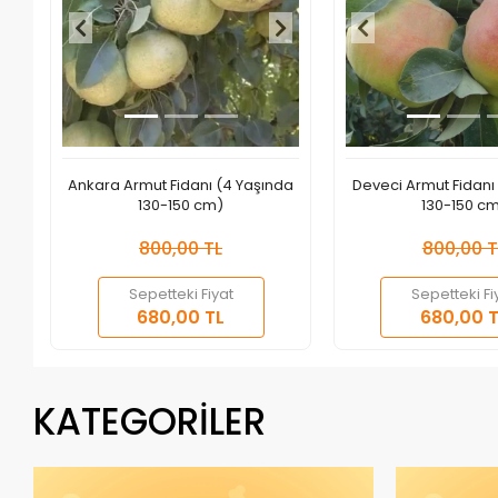
Ankara Armut Fidanı (4 Yaşında
Deveci Armut Fidanı
130-150 cm)
130-150 c
800,00 TL
800,00 T
Sepetteki Fiyat
Sepetteki Fi
Sepete Ekle
S
680,00 TL
680,00 T
Adet
Adet
KATEGORİLER