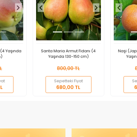
 (4 Yaşında
Santa Maria Armut Fidanı (4
Naşi (Jap
m)
Yaşında 130-150 cm)
Yaşın
L
800,00 TL
yat
Sepetteki Fiyat
Se
epete Ekle
Sepete Ekle
L
680,00 TL
6
Adet
Adet