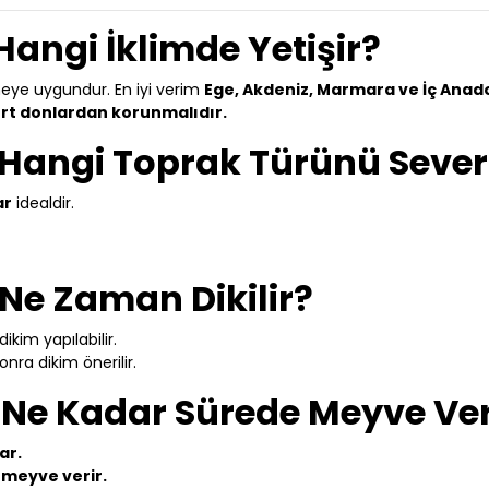
angi İklimde Yetişir?
eye uygundur. En iyi verim
Ege, Akdeniz, Marmara ve İç Anad
ert donlardan korunmalıdır.
 Hangi Toprak Türünü Sever
ar
idealdir.
Ne Zaman Dikilir?
kim yapılabilir.
onra dikim önerilir.
 Ne Kadar Sürede Meyve Ver
ar.
a meyve verir.