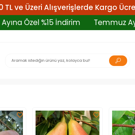
 TL ve Üzeri Alışverişlerde Kargo Ücre
emmuz Ayına Özel %15 İndirim
Tem