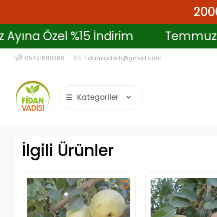
2000
Temmuz Ayına Özel %15 İndirim
T
05421688388
fidanvadisitr@gmail.com
Kategoriler
İlgili Ürünler