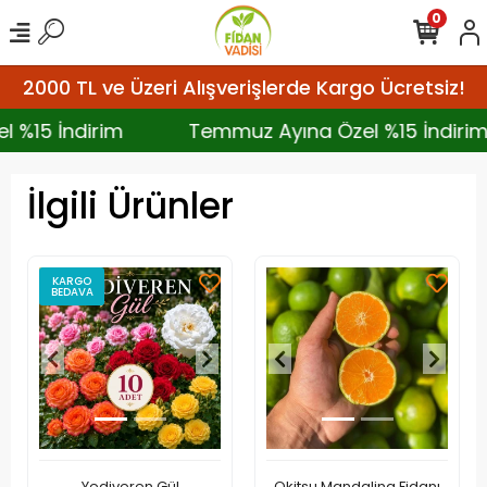
0
2000 TL ve Üzeri Alışverişlerde Kargo Ücretsiz!
el %15 İndirim
Temmuz Ayına Özel %15 İndir
İlgili Ürünler
KARGO
BEDAVA
Yediveren Gül
Okitsu Mandalina Fidanı