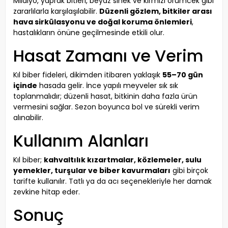
Mildiyö, yaprak bitleri, beyaz sinek ve kırmızı örümcek gibi
zararlılarla karşılaşılabilir.
Düzenli gözlem, bitkiler arası
hava sirkülasyonu ve doğal koruma önlemleri
,
hastalıkların önüne geçilmesinde etkili olur.
Hasat Zamanı ve Verim
Kıl biber fideleri, dikimden itibaren yaklaşık
55–70 gün
içinde
hasada gelir. İnce yapılı meyveler sık sık
toplanmalıdır; düzenli hasat, bitkinin daha fazla ürün
vermesini sağlar. Sezon boyunca bol ve sürekli verim
alınabilir.
Kullanım Alanları
Kıl biber;
kahvaltılık kızartmalar, közlemeler, sulu
yemekler, turşular ve biber kavurmaları
gibi birçok
tarifte kullanılır. Tatlı ya da acı seçenekleriyle her damak
zevkine hitap eder.
Sonuç