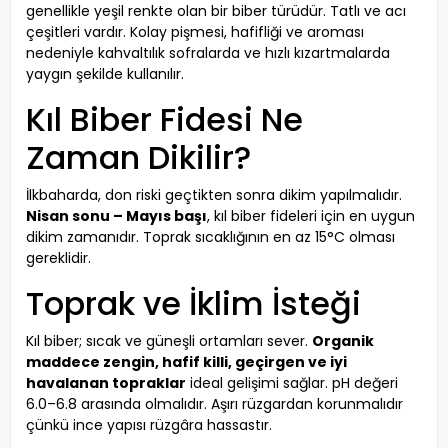
genellikle yeşil renkte olan bir biber türüdür. Tatlı ve acı
çeşitleri vardır. Kolay pişmesi, hafifliği ve aroması
nedeniyle kahvaltılık sofralarda ve hızlı kızartmalarda
yaygın şekilde kullanılır.
Kıl Biber Fidesi Ne
Zaman Dikilir?
İlkbaharda, don riski geçtikten sonra dikim yapılmalıdır.
Nisan sonu – Mayıs başı
, kıl biber fideleri için en uygun
dikim zamanıdır. Toprak sıcaklığının en az 15°C olması
gereklidir.
Toprak ve İklim İsteği
Kıl biber; sıcak ve güneşli ortamları sever.
Organik
maddece zengin, hafif killi, geçirgen ve iyi
havalanan topraklar
ideal gelişimi sağlar. pH değeri
6.0–6.8 arasında olmalıdır. Aşırı rüzgardan korunmalıdır
çünkü ince yapısı rüzgâra hassastır.