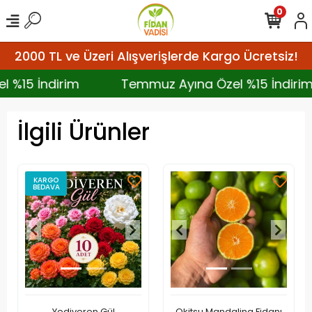
0
2000 TL ve Üzeri Alışverişlerde Kargo Ücretsiz!
el %15 İndirim
Temmuz Ayına Özel %15 İndir
İlgili Ürünler
KARGO
BEDAVA
Yediveren Gül
Okitsu Mandalina Fidanı