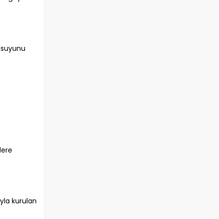
n suyunu
lere
ayla kurulan