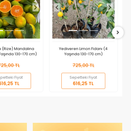
 (Rize) Mandalina
Yediveren Limon Fidanı (4
B
 Yaşında 130-170 cm)
Yaşında 130-170 cm)
725,00 TL
725,00 TL
petteki Fiyat
Sepetteki Fiyat
Sepete Ekle
Sepete Ekle
616,25 TL
616,25 TL
Adet