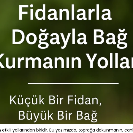
tkili yollarından biridir. Bu yazımızda, toprağa dokunmanın, canlı