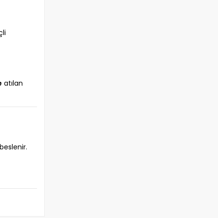
li
e
atılan
beslenir.