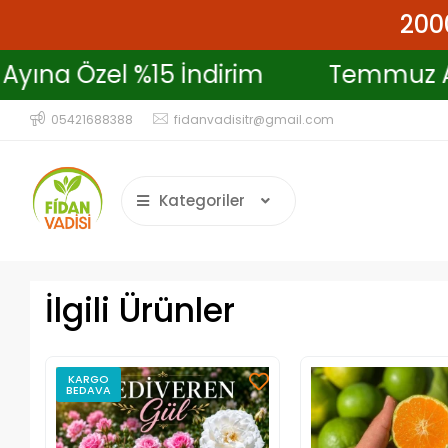
2000
muz Ayına Özel %15 İndirim
Temm
05421688388
fidanvadisitr@gmail.com
Kategoriler
İlgili Ürünler
KARGO
BEDAVA