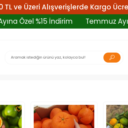
 TL ve Üzeri Alışverişlerde Kargo Ücre
uz Ayına Özel %15 İndirim
Temmuz