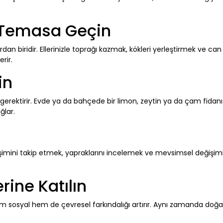
a Temasa Geçin
an biridir. Ellerinizle toprağı kazmak, kökleri yerleştirmek ve ca
rir.
in
erektirir. Evde ya da bahçede bir limon, zeytin ya da çam fidanı
ğlar.
n
elişimini takip etmek, yapraklarını incelemek ve mevsimsel değişim
rine Katılın
 hem sosyal hem de çevresel farkındalığı artırır. Aynı zamanda doğ