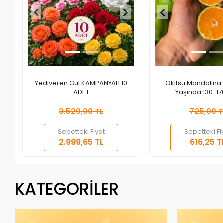
Yediveren Gül KAMPANYALI 10
Okitsu Mandalina 
ADET
Yaşında 130-1
3.529,00 TL
725,00 T
Sepetteki Fiyat
Sepetteki Fi
Sepete Ekle
S
2.999,65 TL
616,25 T
Adet
Adet
KATEGORİLER