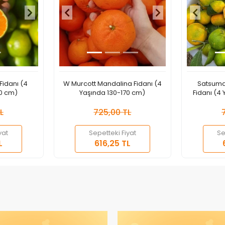
Fidanı (4
W Murcott Mandalina Fidanı (4
Satsuma
70 cm)
Yaşında 130-170 cm)
Fidanı (4
L
725,00 TL
yat
Sepetteki Fiyat
Se
epete Ekle
Sepete Ekle
L
616,25 TL
Adet
Adet