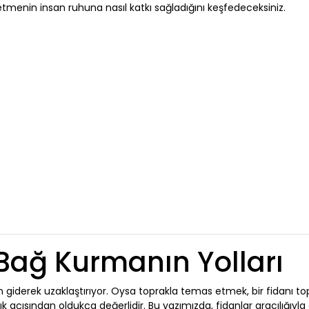
enin insan ruhuna nasıl katkı sağladığını keşfedeceksiniz.
Bağ Kurmanın Yolları
 giderek uzaklaştırıyor. Oysa toprakla temas etmek, bir fidanı to
k açısından oldukça değerlidir. Bu yazımızda, fidanlar aracılığıyl