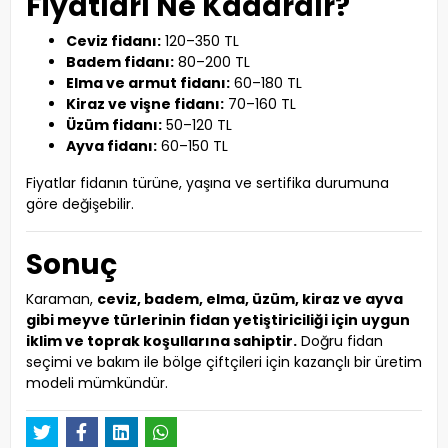
Fiyatları Ne Kadardır?
Ceviz fidanı:
120–350 TL
Badem fidanı:
80–200 TL
Elma ve armut fidanı:
60–180 TL
Kiraz ve vişne fidanı:
70–160 TL
Üzüm fidanı:
50–120 TL
Ayva fidanı:
60–150 TL
Fiyatlar fidanın türüne, yaşına ve sertifika durumuna
göre değişebilir.
Sonuç
Karaman,
ceviz, badem, elma, üzüm, kiraz ve ayva
gibi meyve türlerinin fidan yetiştiriciliği için uygun
iklim ve toprak koşullarına sahiptir.
Doğru fidan
seçimi ve bakım ile bölge çiftçileri için kazançlı bir üretim
modeli mümkündür.