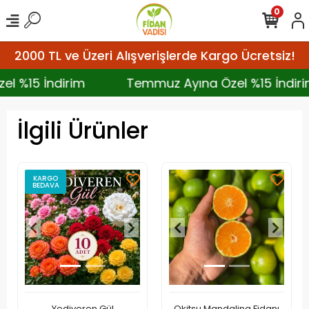
0
2000 TL ve Üzeri Alışverişlerde Kargo Ücretsiz!
zel %15 İndirim
Temmuz Ayına Özel %15 İndi
İlgili Ürünler
KARGO
BEDAVA
Yediveren Gül
Okitsu Mandalina Fidanı