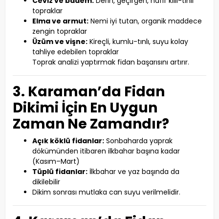
Ceviz ve badem:
Derin, geçirgen, hafif killi-tınlı
topraklar
Elma ve armut:
Nemi iyi tutan, organik maddece
zengin topraklar
Üzüm ve vişne:
Kireçli, kumlu-tınlı, suyu kolay
tahliye edebilen topraklar
Toprak analizi yaptırmak fidan başarısını artırır.
3. Karaman’da Fidan
Dikimi İçin En Uygun
Zaman Ne Zamandır?
Açık köklü fidanlar:
Sonbaharda yaprak
dökümünden itibaren ilkbahar başına kadar
(Kasım–Mart)
Tüplü fidanlar:
İlkbahar ve yaz başında da
dikilebilir
Dikim sonrası mutlaka can suyu verilmelidir.