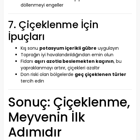
döllenmeyi engeller
7. Çiçeklenme İçin
İpuçları
Kış sonu
potasyum içerikli gübre
uygulayın
Toprağın iyi havalandırıldığından emin olun
Fidanı
aşırı azotla beslemekten kaçının
, bu
yapraklanmayı artırır, çiçekleri azaltır
Don riski olan bölgelerde
geç çiçeklenen türler
tercih edin
Sonuç: Çiçeklenme,
Meyvenin İlk
Adımıdır