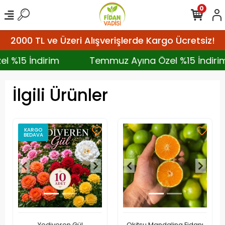
0
2000 TL ve Üzeri Alışverişlerde Kargo Ücretsiz!
el %15 İndirim
Temmuz Ayına Özel %15 İndi
İlgili Ürünler
KARGO
BEDAVA
Yediveren Gül
Okitsu Mandalina Fidanı