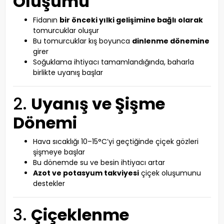
Oluşumu
Fidanın
bir önceki yılki gelişimine bağlı olarak
tomurcuklar oluşur
Bu tomurcuklar kış boyunca
dinlenme dönemine
girer
Soğuklama ihtiyacı tamamlandığında, baharla
birlikte uyanış başlar
2.
Uyanış ve Şişme
Dönemi
Hava sıcaklığı 10–15°C’yi geçtiğinde çiçek gözleri
şişmeye başlar
Bu dönemde su ve besin ihtiyacı artar
Azot ve potasyum takviyesi
çiçek oluşumunu
destekler
3.
Çiçeklenme