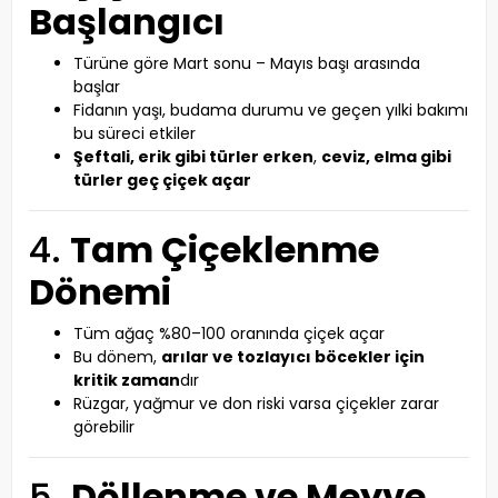
Başlangıcı
Türüne göre Mart sonu – Mayıs başı arasında
başlar
Fidanın yaşı, budama durumu ve geçen yılki bakımı
bu süreci etkiler
Şeftali, erik gibi türler erken
,
ceviz, elma gibi
türler geç çiçek açar
4.
Tam Çiçeklenme
Dönemi
Tüm ağaç %80–100 oranında çiçek açar
Bu dönem,
arılar ve tozlayıcı böcekler için
kritik zaman
dır
Rüzgar, yağmur ve don riski varsa çiçekler zarar
görebilir
5.
Döllenme ve Meyve